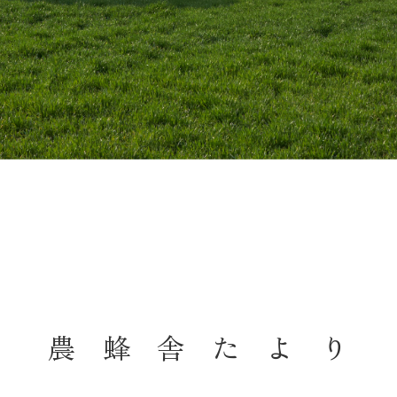
農蜂舎たより