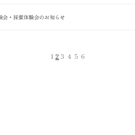
験会・採蜜体験会のお知らせ
1
2
3
4
5
6